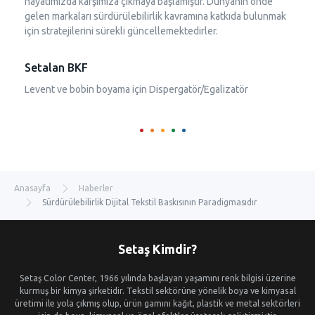
hayatımızda karşımıza çıkmaya başlamıştır. Dünyanın önde
gelen markaları sürdürülebilirlik kavramına katkıda bulunmak
için stratejilerini sürekli güncellemektedirler.
Setalan BKF
Levent ve bobin boyama için Dispergatör/Egalizatör
Anasayfa
Haberler
Sürdürülebilirlik Dijital Tekstil Baskısının Paradigmasıdır
Setaş Kimdir?
Setaş Color Center, 1966 yılında başlayan yaşamını renk bilgisi üzerine
kurmuş bir kimya şirketidir. Tekstil sektörüne yönelik boya ve kimyasal
üretimi ile yola çıkmış olup, ürün gamını kağıt, plastik ve metal sektörleri