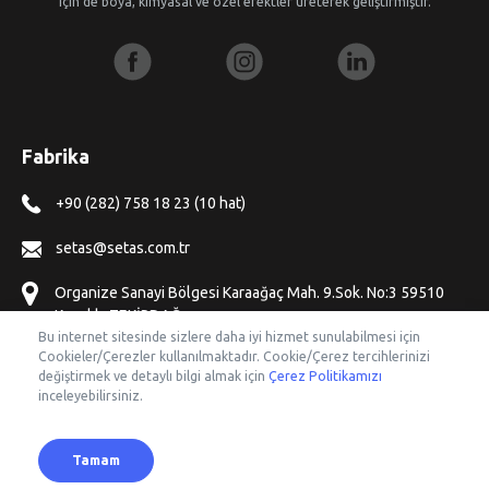
için de boya, kimyasal ve özel efektler üreterek geliştirmiştir.
Fabrika
+90 (282) 758 18 23 (10 hat)
setas@setas.com.tr
Organize Sanayi Bölgesi Karaağaç Mah. 9.Sok. No:3 59510
Kapaklı, TEKİRDAĞ
Bu internet sitesinde sizlere daha iyi hizmet sunulabilmesi için
Cookieler/Çerezler kullanılmaktadır. Cookie/Çerez tercihlerinizi
Ofisler
değiştirmek ve detaylı bilgi almak için
Çerez Politikamızı
inceleyebilirsiniz.
Tamam
© Copyright 2019 SETAŞ