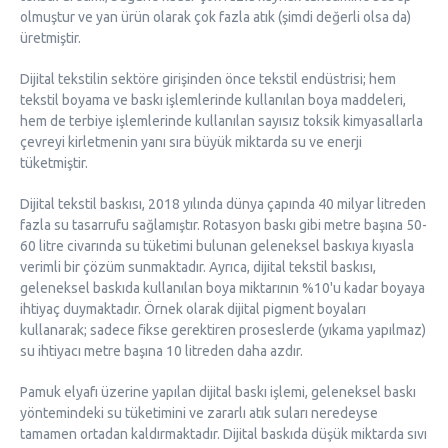
olmuştur ve yan ürün olarak çok fazla atık (şimdi değerli olsa da)
üretmiştir.
Dijital tekstilin sektöre girişinden önce tekstil endüstrisi; hem
tekstil boyama ve baskı işlemlerinde kullanılan boya maddeleri,
hem de terbiye işlemlerinde kullanılan sayısız toksik kimyasallarla
çevreyi kirletmenin yanı sıra büyük miktarda su ve enerji
tüketmiştir.
Dijital tekstil baskısı, 2018 yılında dünya çapında 40 milyar litreden
fazla su tasarrufu sağlamıştır. Rotasyon baskı gibi metre başına 50-
60 litre civarında su tüketimi bulunan geleneksel baskıya kıyasla
verimli bir çözüm sunmaktadır. Ayrıca, dijital tekstil baskısı,
geleneksel baskıda kullanılan boya miktarının %10'u kadar boyaya
ihtiyaç duymaktadır. Örnek olarak dijital pigment boyaları
kullanarak; sadece fikse gerektiren proseslerde (yıkama yapılmaz)
su ihtiyacı metre başına 10 litreden daha azdır.
Pamuk elyafı üzerine yapılan dijital baskı işlemi, geleneksel baskı
yöntemindeki su tüketimini ve zararlı atık suları neredeyse
tamamen ortadan kaldırmaktadır. Dijital baskıda düşük miktarda sıvı