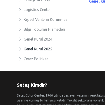
Genel Ku
Logistics Center
Kişisel Verilerin Korunması
Bilgi Toplumu Hizmetleri
Genel Kurul 2024
Genel Kurul 2025
Çerez Politikası
Setaş Kimdir?
Setaş Color Center, 1966 yılında başlayan yaşamını renk bilgis
üzerine kurmuş bir kimya şirketidir. Tekstil sektörüne yönelik