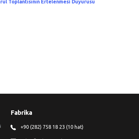
rul Toplantısının Ertelenmesi Duyurusu
Fabrika
i
+90 (282) 758 18 23 (10 hat)