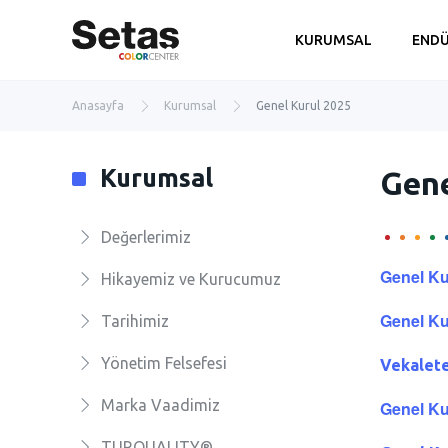
KURUMSAL
ENDÜ
Anasayfa
Kurumsal
Genel Kurul 2025
Kurumsal
Gene
Değerlerimiz
Genel Ku
Hikayemiz ve Kurucumuz
Genel K
Tarihimiz
Yönetim Felsefesi
Vekalet
Marka Vaadimiz
Genel Ku
TURQUALITY®