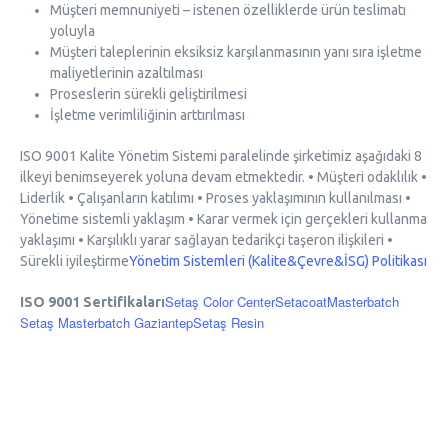
Müşteri memnuniyeti – istenen özelliklerde ürün teslimatı
yoluyla
Müşteri taleplerinin eksiksiz karşılanmasının yanı sıra işletme
maliyetlerinin azaltılması
Proseslerin sürekli geliştirilmesi
İşletme verimliliğinin arttırılması
ISO 9001 Kalite Yönetim Sistemi paralelinde şirketimiz aşağıdaki 8
ilkeyi benimseyerek yoluna devam etmektedir.
• Müşteri odaklılık
•
Liderlik
• Çalışanların katılımı
• Proses yaklaşımının kullanılması
•
Yönetime sistemli yaklaşım
• Karar vermek için gerçekleri kullanma
yaklaşımı
• Karşılıklı yarar sağlayan tedarikçi taşeron ilişkileri
•
Sürekli iyileştirme
Yönetim Sistemleri (Kalite&Çevre&İSG) Politikası
Setaş Color Center​
​Setacoat​
Masterbatch
ISO 9001 Sertifikaları
Setaş Masterbatch Gaziantep
Setaş Resin