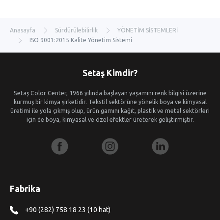
Anasayfa
Sürdürülebilirlik
YÖNETİM SİSTEMLERİ
ISO 9001:2015 Kalite Yönetim Sistemi
Setaş Kimdir?
Setaş Color Center, 1966 yılında başlayan yaşamını renk bilgisi üzerine
kurmuş bir kimya şirketidir. Tekstil sektörüne yönelik boya ve kimyasal
üretimi ile yola çıkmış olup, ürün gamını kağıt, plastik ve metal sektörleri
için de boya, kimyasal ve özel efektler üreterek geliştirmiştir.
Fabrika
+90 (282) 758 18 23 (10 hat)