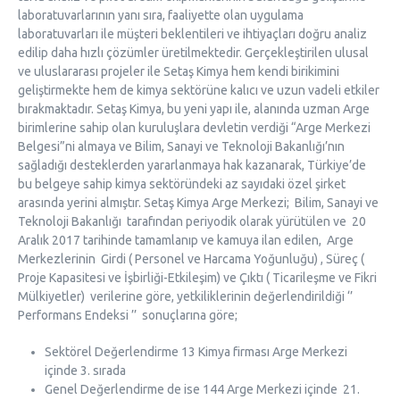
laboratuvarlarının yanı sıra, faaliyette olan uygulama
laboratuvarları ile müşteri beklentileri ve ihtiyaçları doğru analiz
edilip daha hızlı çözümler üretilmektedir. Gerçekleştirilen ulusal
ve uluslararası projeler ile Setaş Kimya hem kendi birikimini
geliştirmekte hem de kimya sektörüne kalıcı ve uzun vadeli etkiler
bırakmaktadır.
Setaş Kimya, bu yeni yapı ile, alanında uzman Arge
birimlerine sahip olan kuruluşlara devletin verdiği “Arge Merkezi
Belgesi”ni almaya ve Bilim, Sanayi ve Teknoloji Bakanlığı’nın
sağladığı desteklerden yararlanmaya hak kazanarak, Türkiye’de
bu belgeye sahip kimya sektöründeki az sayıdaki özel şirket
arasında yerini almıştır.
Setaş Kimya Arge Merkezi; Bilim, Sanayi ve
Teknoloji Bakanlığı tarafından periyodik olarak yürütülen ve 20
Aralık 2017 tarihinde tamamlanıp ve kamuya ilan edilen, Arge
Merkezlerinin Girdi ( Personel ve Harcama Yoğunluğu) , Süreç (
Proje Kapasitesi ve İşbirliği-Etkileşim) ve Çıktı ( Ticarileşme ve Fikri
Mülkiyetler) verilerine göre, yetkiliklerinin değerlendirildiği ‘’
Performans Endeksi ’’ sonuçlarına göre;
Sektörel Değerlendirme 13 Kimya firması Arge Merkezi
içinde 3. sırada
Genel Değerlendirme de ise 144 Arge Merkezi içinde 21.