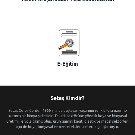
E-Eğitim
Setaş Kimdir?
Setaş Color Center, 1966 yılında başlayan yaşamını renk bilgisi üzerine
kurmuş bir kimya şirketidir. Tekstil sektörüne yönelik boya ve kimyasal
üretimi ile yola çıkmış olup, ürün gamını kağıt, plastik ve metal sektörleri
için de boya, kimyasal ve özel efektler üreterek geliştirmiştir.