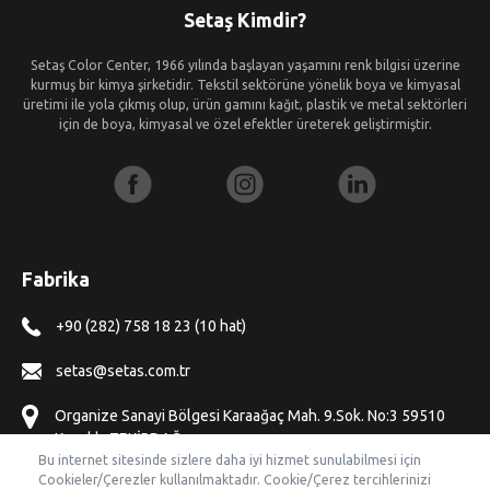
Setaş Kimdir?
Setaş Color Center, 1966 yılında başlayan yaşamını renk bilgisi üzerine
kurmuş bir kimya şirketidir. Tekstil sektörüne yönelik boya ve kimyasal
üretimi ile yola çıkmış olup, ürün gamını kağıt, plastik ve metal sektörleri
için de boya, kimyasal ve özel efektler üreterek geliştirmiştir.
Fabrika
+90 (282) 758 18 23 (10 hat)
setas@setas.com.tr
Organize Sanayi Bölgesi Karaağaç Mah. 9.Sok. No:3 59510
Kapaklı, TEKİRDAĞ
Bu internet sitesinde sizlere daha iyi hizmet sunulabilmesi için
Cookieler/Çerezler kullanılmaktadır. Cookie/Çerez tercihlerinizi