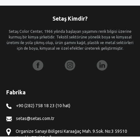
Setaş Kimdir?
Setaş Color Center, 1966 yılında başlayan yaşamını renk bilgisi üzerine
kurmuş bir kimya şirketidir. Tekstil sektörüne yönelik boya ve kimyasal
üretimi ile yola çıkmış olup, ürün gamını kağıt, plastik ve metal sektörleri
için de boya, kimyasal ve özel efektler üreterek geliştirmiştir.
Fabrika
+90 (282) 758 18 23 (10 hat)
setas@setas.com.tr
Organize Sanayi Bölgesi Karaağaç Mah. 9.Sok. No:3 59510
Kapaklı, TEKİRDAĞ